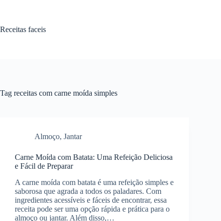
Pular
para
o
Receitas faceis
conteúdo
Tag
receitas com carne moída simples
Almoço
,
Jantar
Carne Moída com Batata: Uma Refeição Deliciosa
e Fácil de Preparar
A carne moída com batata é uma refeição simples e
saborosa que agrada a todos os paladares. Com
ingredientes acessíveis e fáceis de encontrar, essa
receita pode ser uma opção rápida e prática para o
almoço ou jantar. Além disso,…