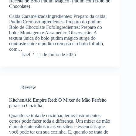
Receita de Bolo Pudim Mágico (Pudim com Bolo de
Chocolate)
Calda CaramelizadaIngredientes: Preparo da calda:
Pudim CremosoIngredientes: Preparo do pudim:
Bolo de Chocolate FofoIngredientes: Preparo do
bolo: Montagem e Assamento: Observação: A
textura única do bolo pudim mágico surge do
contraste entre o pudim cremoso e o bolo fofinho,
com…
Isael
11 de junho de 2025
Review
KitchenAid Empire Red: O Mixer de Mão Perfeito
para sua Cozinha
Quando se trata de cozinhar, ter os instrumentos
certos pode fazer toda a diferença. Um mixer de mão
é um dos utensílios mais versáteis e essenciais que
você pode ter em sua cozinha. E, quando se trata de