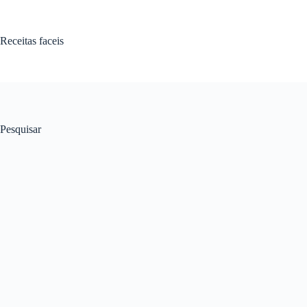
Pular
para
o
Receitas faceis
conteúdo
Pesquisar