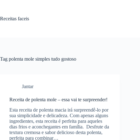
Pular
para
o
Receitas faceis
conteúdo
Tag
polenta mole simples tudo gostoso
Jantar
Receita de polenta mole – essa vai te surpreender!
Esta receita de polenta macia irá surpreendê-lo por
sua simplicidade e delicadeza. Com apenas alguns
ingredientes, esta receita é perfeita para aqueles
dias frios e aconchegantes em família. Desfrute da
textura cremosa e sabor delicioso desta polenta,
perfeita para combinar…