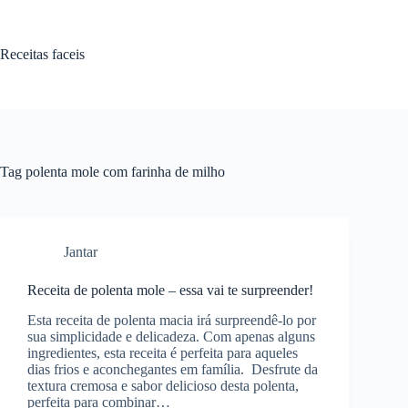
Pular
para
o
Receitas faceis
conteúdo
Tag
polenta mole com farinha de milho
Jantar
Receita de polenta mole – essa vai te surpreender!
Esta receita de polenta macia irá surpreendê-lo por
sua simplicidade e delicadeza. Com apenas alguns
ingredientes, esta receita é perfeita para aqueles
dias frios e aconchegantes em família. Desfrute da
textura cremosa e sabor delicioso desta polenta,
perfeita para combinar…