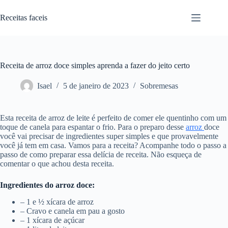
Pular
para
Receitas faceis
o
conteúdo
Receita de arroz doce simples aprenda a fazer do jeito certo
Isael
5 de janeiro de 2023
Sobremesas
Esta receita de arroz de leite é perfeito de comer ele quentinho com um
toque de canela para espantar o frio. Para o preparo desse
arroz
doce
você vai precisar de ingredientes super simples e que provavelmente
você já tem em casa. Vamos para a receita? Acompanhe todo o passo a
passo de como preparar essa delícia de receita. Não esqueça de
comentar o que achou desta receita.
Ingredientes do arroz doce:
– 1 e ½ xícara de arroz
– Cravo e canela em pau a gosto
– 1 xícara de açúcar