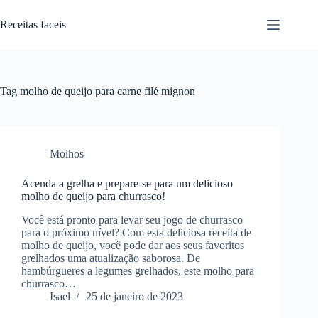
Pular
para
Receitas faceis
o
conteúdo
Tag
molho de queijo para carne filé mignon
Molhos
Acenda a grelha e prepare-se para um delicioso
molho de queijo para churrasco!
Você está pronto para levar seu jogo de churrasco
para o próximo nível? Com esta deliciosa receita de
molho de queijo, você pode dar aos seus favoritos
grelhados uma atualização saborosa. De
hambúrgueres a legumes grelhados, este molho para
churrasco…
Isael
25 de janeiro de 2023