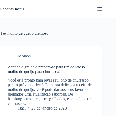
Pular
para
Receitas faceis
o
conteúdo
Tag
molho de queijo cremoso
Molhos
Acenda a grelha e prepare-se para um delicioso
molho de queijo para churrasco!
Você está pronto para levar seu jogo de churrasco
para o próximo nível? Com esta deliciosa receita de
molho de queijo, você pode dar aos seus favoritos
grelhados uma atualização saborosa. De
hambúrgueres a legumes grelhados, este molho para
churrasco…
Isael
25 de janeiro de 2023