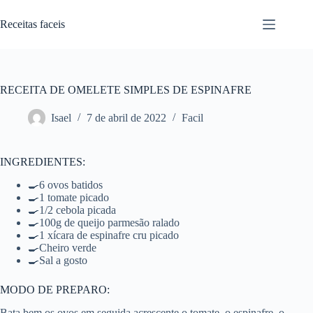
Pular
para
Receitas faceis
o
conteúdo
RECEITA DE OMELETE SIMPLES DE ESPINAFRE
Isael
7 de abril de 2022
Facil
INGREDIENTES:
🍳6 ovos batidos
🍳1 tomate picado
🍳1/2 cebola picada
🍳100g de queijo parmesão ralado
🍳1 xícara de espinafre cru picado
🍳Cheiro verde
🍳Sal a gosto
MODO DE PREPARO:
Bata bem os ovos em seguida acrescente o tomate, o espinafre, o