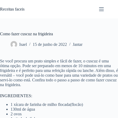
Pular
para
Receitas faceis
o
conteúdo
Como fazer cuscuz na frigideira
Isael
15 de junho de 2022
Jantar
Se você procura um prato simples e fácil de fazer, o cuscuz é uma
ótima opção. Pode ser preparado em menos de 10 minutos em uma
frigideira e é perfeito para uma refeição rápida ou lanche. Além disso, é
versátil – você pode usá-lo como base para uma variedade de pratos ou
servi-lo como está. Confira todo o passo a passo de como fazer cuscuz
na frigideira.
INGREDIENTES:
1 xícara de farinha de milho flocada(flocão)
130ml de água
2 ovos