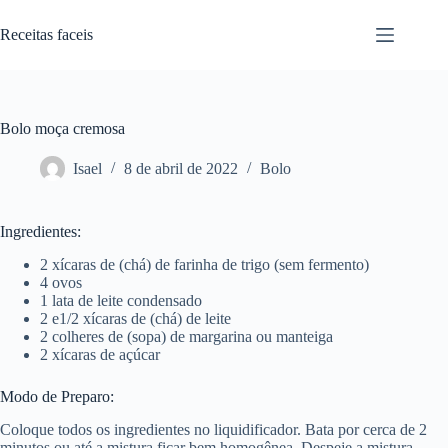
Pular
para
Receitas faceis
o
conteúdo
Bolo moça cremosa
Isael
8 de abril de 2022
Bolo
Ingredientes:
2 xícaras de (chá) de farinha de trigo (sem fermento)
4 ovos
1 lata de leite condensado
2 e1/2 xícaras de (chá) de leite
2 colheres de (sopa) de margarina ou manteiga
2 xícaras de açúcar
Modo de Preparo:
Coloque todos os ingredientes no liquidificador. Bata por cerca de 2
minutos ou até a mistura ficar bem homogênea. Despeje a mistura