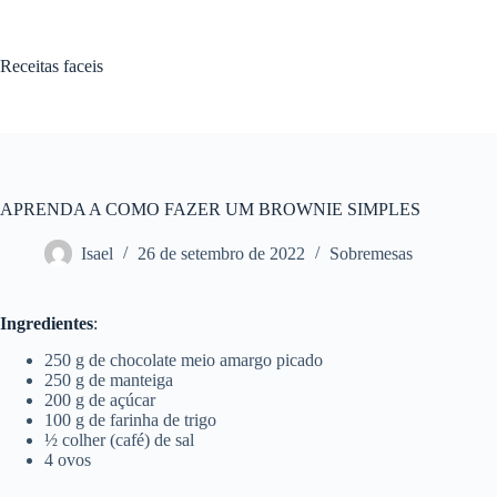
Pular
para
o
Receitas faceis
conteúdo
APRENDA A COMO FAZER UM BROWNIE SIMPLES
Isael
26 de setembro de 2022
Sobremesas
Ingredientes
:
250 g de chocolate meio amargo picado
250 g de manteiga
200 g de açúcar
100 g de farinha de trigo
½ colher (café) de sal
4 ovos