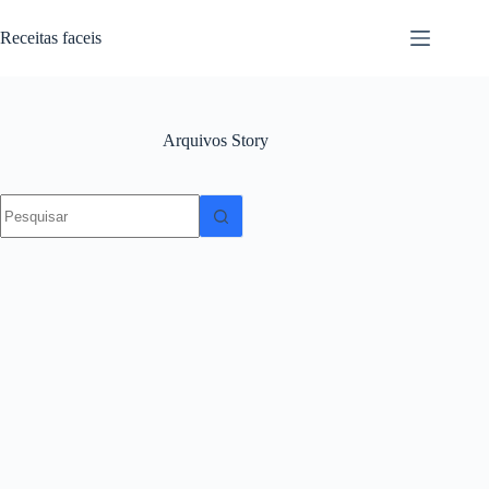
Pular
para
Receitas faceis
o
conteúdo
Arquivos
Story
Sem
resultados